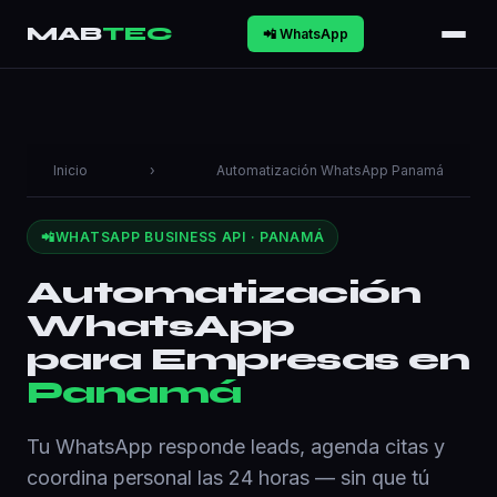
MAB
TEC
📲 WhatsApp
Inicio
›
Automatización WhatsApp Panamá
📲
WHATSAPP BUSINESS API · PANAMÁ
Automatización
WhatsApp
para Empresas en
Panamá
Tu WhatsApp responde leads, agenda citas y
coordina personal las 24 horas — sin que tú